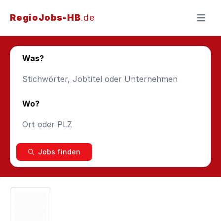
RegioJobs-HB
.de
Menü ö
Was?
Wo?
Jobs finden