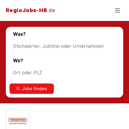
RegioJobs-HB
.de
Menü ö
Was?
Wo?
Jobs finden