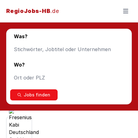
RegioJobs-HB
.de
Menü ö
Was?
Wo?
Jobs finden