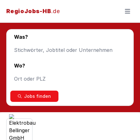
RegioJobs-HB
.de
Menü ö
Was?
Wo?
Jobs finden