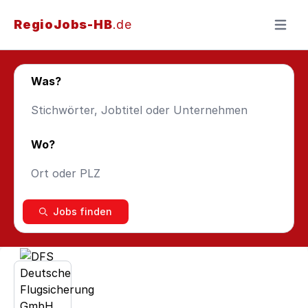
RegioJobs-HB
.de
Menü ö
Was?
Wo?
Jobs finden