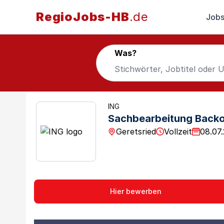
RegioJobs-HB
.de
Jobs
Was?
ING
Sachbearbeitung Backo
Geretsried
Vollzeit
08.07
Hier bewerben