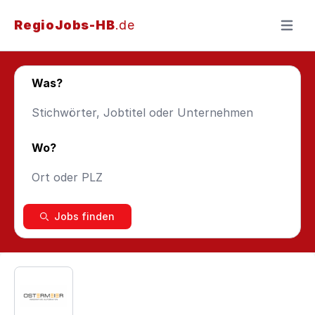
RegioJobs-HB
.de
Menü ö
Was?
Wo?
Jobs finden