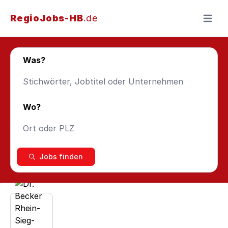
RegioJobs-HB
.de
Menü ö
Was?
Wo?
Jobs finden